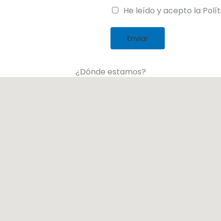
He leído y acepto la Polí
e
*
Enviar
¿Dónde estamos?