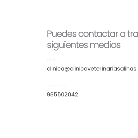
Puedes contactar a tra
siguientes medios
EMAIL
clinica@clinicaveterinariasalina
Teléfono
985502042