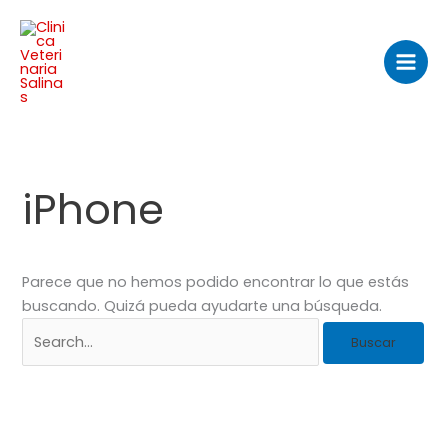
Ir
Buscar
Mai
al
por:
Men
contenido
iPhone
Parece que no hemos podido encontrar lo que estás
buscando. Quizá pueda ayudarte una búsqueda.